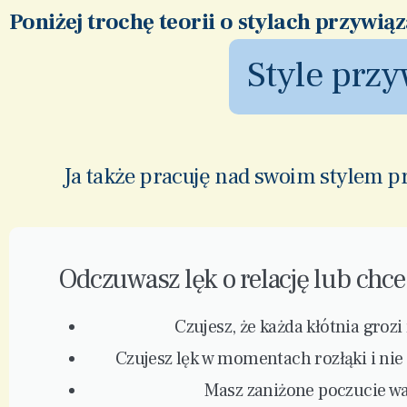
Poniżej trochę teorii o stylach przywią
Style przy
Ja także pracuję nad swoim stylem p
Odczuwasz lęk o relację lub chces
Czujesz, że każda kłótnia groz
Czujesz lęk w momentach rozłąki i nie
Masz zaniżone poczucie wa