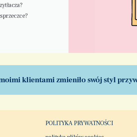
zytłacza?
 sprzeczce?
 moimi klientami zmieniło swój styl przy
POLITYKA PRYWATNOŚCI