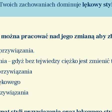
 Twoich zachowaniach dominuje
lękowy sty
y i można pracować nad jego zmianą aby zb
przywiązania.
ia – gdyż bez tej wiedzy ciężko jest zmienić 
przywiązania
lękowego
rzywiązania
at styli przywiązania oraz lękowego sty