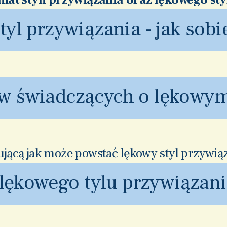
yl przywiązania - jak sobi
w świadczących o lękowym
jącą jak może powstać lękowy styl przywiąza
ękowego tylu przywiązania