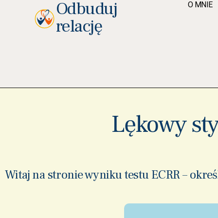
Odbuduj
O MNIE
relację
Lękowy sty
Witaj na stronie wyniku testu ECRR – okreś