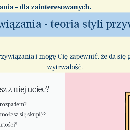
zania – dla zainteresowanych.
wiązania - teoria styli prz
rzywiązania i mogę Cię zapewnić, że da się 
wytrwałość.
z z niej uciec?
i rozpadem?
 możesz się skupić?
rtości?