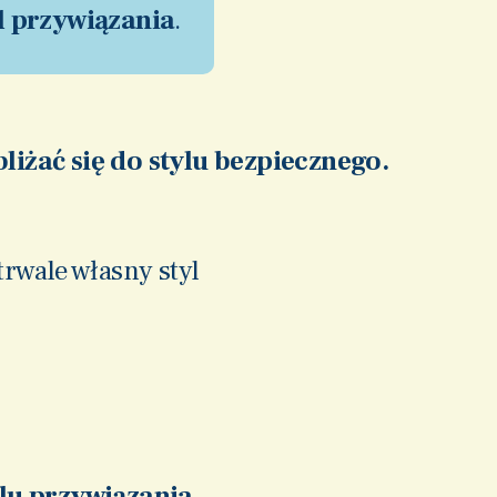
l przywiązania
.
liżać się do stylu bezpiecznego.
trwale własny styl
lu przywiązania.