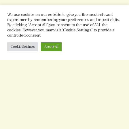
We use cookies on our website to give you the most relevant
experience by remembering your preferences and repeat visits.
By clicking “Accept All”, you consent to the use of ALL the
cookies. However, you may visit "Cookie Settings" to provide a
controlled consent.
Cookie Settings
Accept All
Jarosław Lis Terapia i coaching komunikacji dla par.
Terapia dla par zagrożonych rozpadem, terapia indywidualna.
Poszukujemy wspólnych rozwiązań aby odzyskać intymność i
poczucie bycia razem.
O mnie
Programy
POLITYKA PRYWATNOŚCI
polityka plików cookies
BLOG
Testy