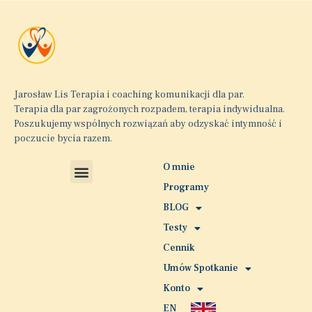
Jarosław Lis Terapia i coaching komunikacji dla par.
Terapia dla par zagrożonych rozpadem, terapia indywidualna.
Poszukujemy wspólnych rozwiązań aby odzyskać intymność i
poczucie bycia razem.
O mnie
Programy
POLITYKA PRYWATNOŚCI
polityka plików cookies
BLOG
Testy
Cennik
Umów Spotkanie
Konto
EN