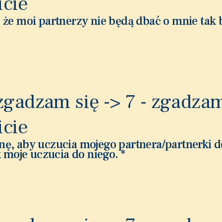
icie
 że moi partnerzy nie będą dbać o mnie tak 
 zgadzam się -> 7 - zgadzam
icie
nę, aby uczucia mojego partnera/partnerki 
ak moje uczucia do niego.
*