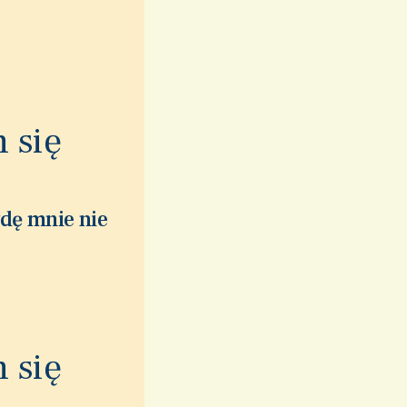
 się
wdę mnie nie
 się