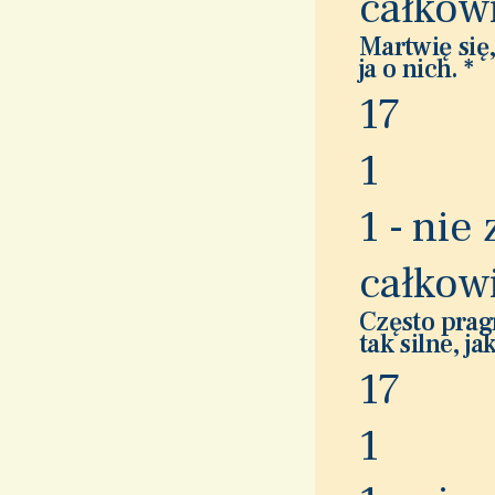
całkow
Martwię się,
ja o nich.
*
1
7
1
1 - nie
całkow
Często prag
tak silne, j
1
7
1