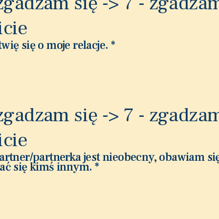
 zgadzam się -> 7 - zgadzam
icie
wię się o moje relacje.
*
 zgadzam się -> 7 - zgadzam
icie
artner/partnerka jest nieobecny, obawiam si
ać się kimś innym.
*