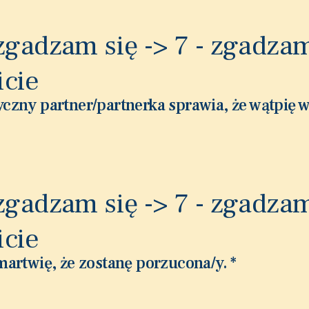
 zgadzam się -> 7 - zgadzam
icie
czny partner/partnerka sprawia, że wątpię w
 zgadzam się -> 7 - zgadzam
icie
martwię, że zostanę porzucona/y.
*