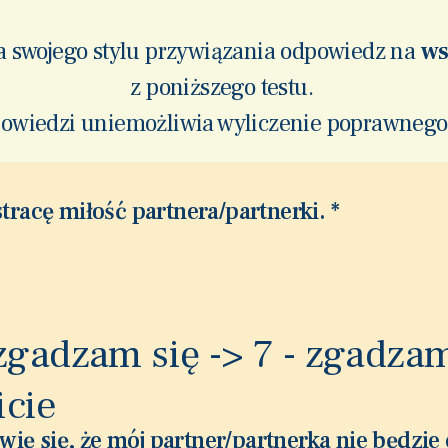
 swojego stylu przywiązania odpowiedz na
ws
z poniższego testu.
owiedzi uniemożliwia wyliczenie poprawnego
 stracę miłość partnera/partnerki.
*
 zgadzam się -> 7 - zgadzam
icie
ię się, że mój partner/partnerka nie będzie 