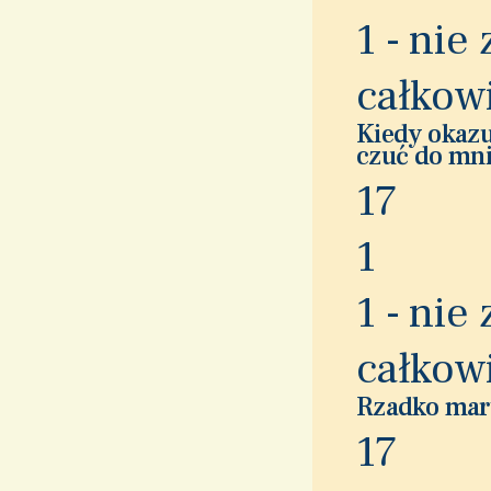
1 - nie
całkow
Kiedy okazu
czuć do mn
1
7
1
1 - nie
całkow
Rzadko mart
1
7