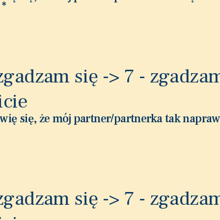
.
*
 zgadzam się -> 7 - zgadzam
icie
wię się, że mój partner/partnerka tak napra
 zgadzam się -> 7 - zgadzam