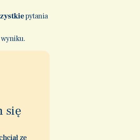
zystkie
pytania
 wyniku.
 się
chciał ze