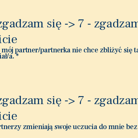
 zgadzam się -> 7 - zgadzam
icie
ój partner/partnerka nie chce zbliżyć się ta
iał/a.
*
 zgadzam się -> 7 - zgadzam
icie
tnerzy zmieniają swoje uczucia do mnie be