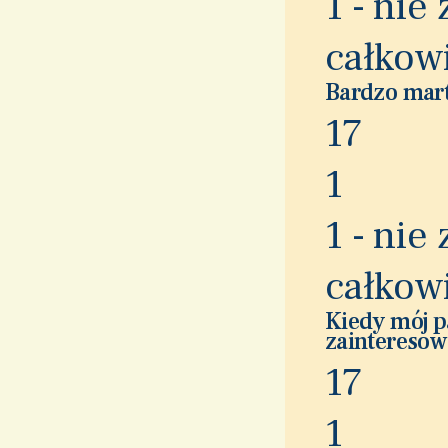
1 - nie
całkow
Bardzo mart
1
7
1
1 - nie
całkow
Kiedy mój p
zainteresow
1
7
1