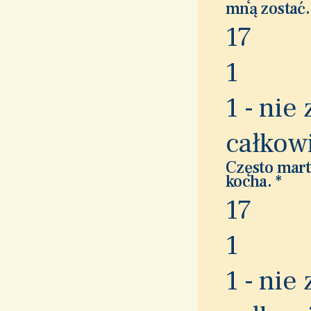
mną zostać
1
7
1
1 - nie
całkow
Często mart
kocha.
*
1
7
1
1 - nie