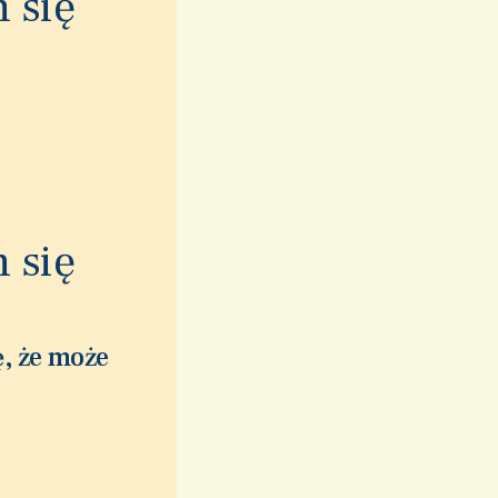
 się
 się
ę, że może