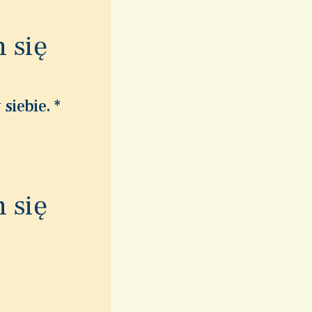
 się
 siebie.
*
 się