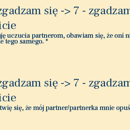
 zgadzam się -> 7 - zgadzam
icie
ję uczucia partnerom, obawiam się, że oni n
ie tego samego.
*
 zgadzam się -> 7 - zgadzam
icie
wię się, że mój partner/partnerka mnie opuś