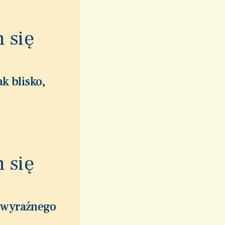
 się
k blisko,
 się
z wyraźnego