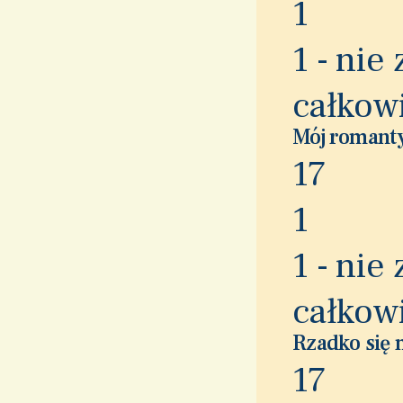
1
1 - nie
całkow
Mój romanty
1
7
1
1 - nie
całkow
Rzadko się 
1
7