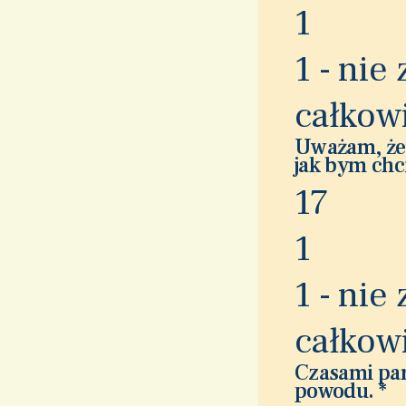
1
1 - nie
całkow
Uważam, że m
jak bym chc
1
7
1
1 - nie
całkow
Czasami par
powodu.
*