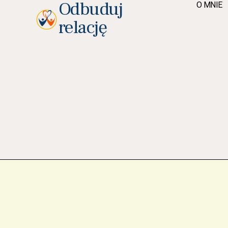
Odbuduj
O MNIE
relację