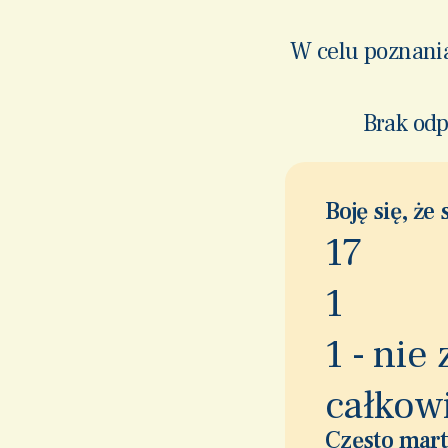
W celu poznania
Brak odp
Boję się, że
1
7
1
1 - nie
całkow
Często martw