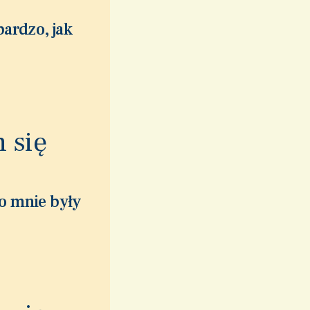
bardzo, jak
 się
do mnie były